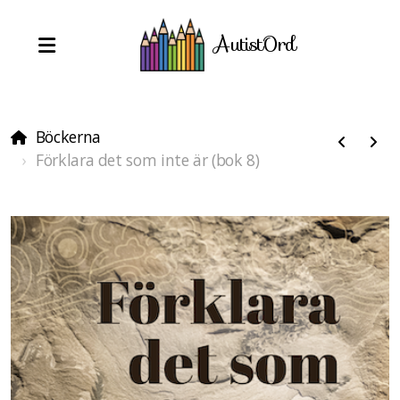
AutistOrd
Böckerna
Förklara det som inte är (bok 8)
Öppen skrivträff
Intresseanmälan