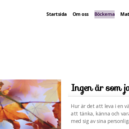
Startsida
Om oss
Böckerna
Mat
Ingen är som j
Hur är det att leva i en 
att tänka, känna och vara
med sig av sina personli