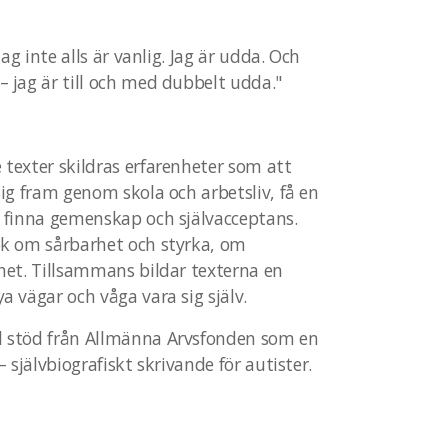
jag inte alls är vanlig. Jag är udda. Och
 jag är till och med dubbelt udda."
 texter skildras erfarenheter som att
sig fram genom skola och arbetsliv, få en
h finna gemenskap och självacceptans.
ok om sårbarhet och styrka, om
ghet. Tillsammans bildar texterna en
a vägar och våga vara sig själv.
d stöd från Allmänna Arvsfonden som en
– självbiografiskt skrivande för autister.