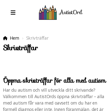
AutistOrd
Hem
Skrivträffar
Skrivträffar
Öppna skrivträffar för alla med autism
Öppen skrivträff
Har du autism och vill utveckla ditt skrivande?
Välkommen till AutistOrds öppna skrivträffar – alla
med autism får vara med oavsett om du har en
Intresseanmälan
formell diagnos eller inte. Ingen föranmälan, det är